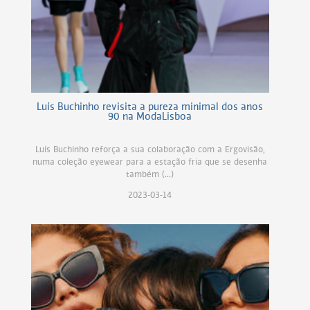
Luís Buchinho revisita a pureza minimal dos anos
90 na ModaLisboa
Luís Buchinho reforça a sua colaboração com a Ergovisão,
numa coleção eyewear para a estação fria que se desenha
também (...)
2023-03-14