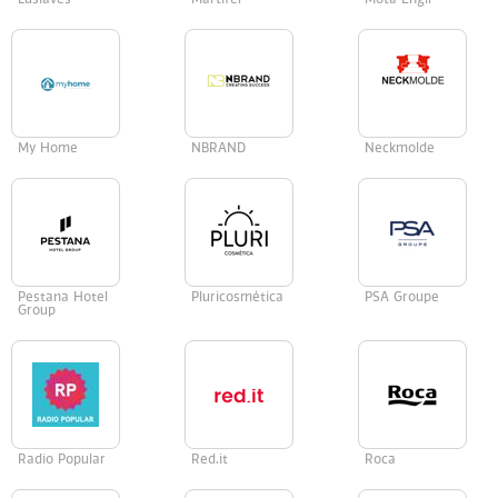
Lusiaves
Martifer
Mota Engil
My Home
NBRAND
Neckmolde
Pestana Hotel
Pluricosmética
PSA Groupe
Group
Radio Popular
Red.it
Roca