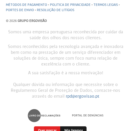
MÉTODOS DE PAGAMENTO
-
POLITICA DE PRIVACIDADE
-
TERMOS LEGAIS
-
PORTES DE ENVIO
-
RESOLUÇÃO DE LITÍGIOS
© 2026
GRUPO ERGOVISÃO
Somos uma empresa portuguesa reconhecida por cuidar da
saúde dos olhos dos nossos clientes.
Somos reconhecidos pela tecnologia avançada e inovadora
bem como na prestação de um serviço diferenciador em
soluções de ótica, sempre com foco numa relação de
excelência com o cliente.
A sua satisfação é a nossa motivação!
Qualquer dúvida ou informação que necessite sobre o
Regulamento Geral de Proteção de Dados, contacte-nos
através do email
rpd@ergovisao.pt
Quer marcar
Nós ligamos