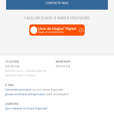
CONTACTE-NOS
FAÇA UM ELOGIO À MARCA ERGOVISÃO
TELEFONE
WHATSAPP
800 214 850
919 919 019
(Número verde: chamada grátis de
telefones fixos e móveis)
E-MAIL
clientes@ergovisao.pt
(se já é cliente Ergovisão)
gestao.reclamacoes@ergovisao.pt
(para reclamações)
CARREIRA
Quer trabalhar no Grupo Ergovisão?