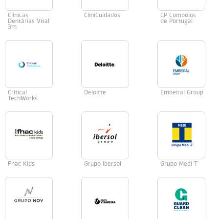
Clínicas
CliniCuidados
CP Comboios
Dentárias Vital
de Portugal
3m
Critical
Deloitte
Embeiral Group
TechWorks
Fnac Kids
Grupo Ibersol
Grupo Medi-T