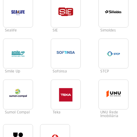
Sealife
SIE
Simoldes
Smile Up
Softinsa
STCP
Sumol Compal
Teka
UNU Rede
Imobiliária