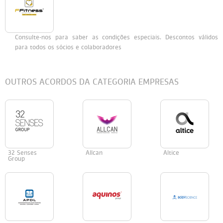
Persol
Ray-Ban
Persol
Polaroid Kids
Consulte-nos para saber as condições especiais. Descontos válidos
Polaroid
Vogue Eyewear
Ray-Ban
Ray Ban Junior
para todos os sócios e colaboradores
Prada
OUTROS ACORDOS DA CATEGORIA EMPRESAS
Ray-ban
Vogue
32 Senses
Allcan
Altice
Group