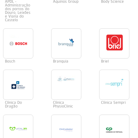
APDL -
Aquinos Group
Body Science
Administração
dos portos do
Douro, Leixões
e Viana do
Castelo
Bosch
Branquia
Briel
Clínica Do
Clínica
Clínica Sempri
Dragão
PhysioClinic