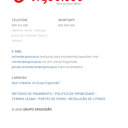
TELEFONE
WHATSAPP
800 214 850
919 919 019
(Número verde: chamada
grátis de telefones fixos e
móveis)
E-MAIL
online@ergovisao.pt
(exclusivo para encomendas/questões site)
clientes@ergovisao.pt
(se já é cliente Ergovisão)
gestao.reclamacoes@ergovisao.pt
(para reclamações)
CARREIRA
Quer trabalhar no Grupo Ergovisão?
MÉTODOS DE PAGAMENTO
-
POLITICA DE PRIVACIDADE
-
TERMOS LEGAIS
-
PORTES DE ENVIO
-
RESOLUÇÃO DE LITÍGIOS
© 2026
GRUPO ERGOVISÃO