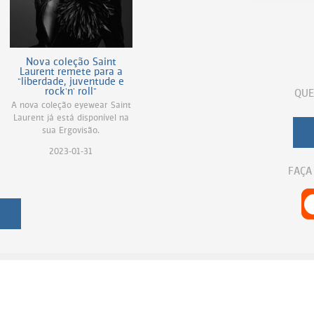
Nova coleção Saint
Laurent remete para a
"liberdade, juventude e
rock'n' roll"
QUE
A nova coleção eyewear Saint
Laurent já está disponível na
sua Ergovisão.
2023-01-31
FAÇA