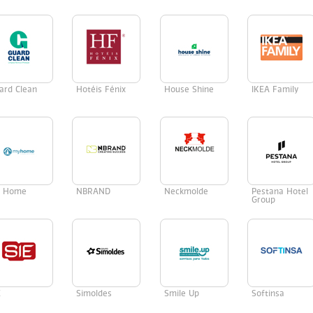
ard Clean
Hotéis Fénix
House Shine
IKEA Family
 Home
NBRAND
Neckmolde
Pestana Hotel
Group
E
Simoldes
Smile Up
Softinsa