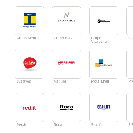
Grupo Medi-T
Grupo NOV
Grupo
Gu
Visabeira
Lusiaves
Martifer
Mota Engil
My
Red.it
Roca
Sealife
SI