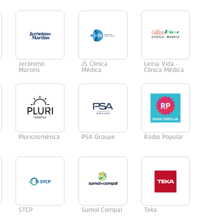
Jerónimo
JS Clínica
Leiria Vida -
Martins
Médica
Clínica Médica
Pluricosmética
PSA Groupe
Radio Popular
STCP
Sumol Compal
Teka