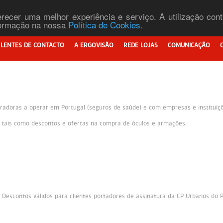
ferecer uma melhor experiência e serviço. A utilização co
nformação na nossa
Política de Cookies.
LENTES DE CONTACTO
A ERGOVISÃO
REDE LOJAS
COMUNICAÇÃO
adoras a operar em Portugal (seguros de saúde) e com empresas e instituiçõe
s tais como descontos e ofertas na compra de óculos e armações.
. Descontos válidos para clientes portadores de assinatura da CP Urbanos do