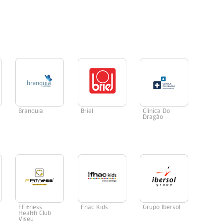
Branquia
Briel
Clínica Do
Dragão
p
FFitness
Fnac Kids
Grupo Ibersol
Health Club
Viseu