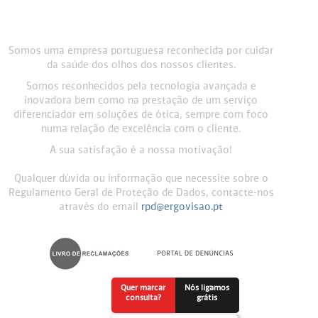
Somos uma empresa portuguesa reconhecida por cuidar
da saúde dos olhos dos nossos clientes.
Somos reconhecidos pela tecnologia avançada e
inovadora bem como na prestação de um serviço
diferenciador em soluções de ótica, sempre com foco
numa relação de excelência com o cliente.
A sua satisfação é a nossa motivação!
Qualquer dúvida ou informação que necessite sobre o
Regulamento Geral de Proteção de Dados, contacte-nos
através do email
rpd@ergovisao.pt
Quer marcar
Nós ligamos
consulta?
grátis