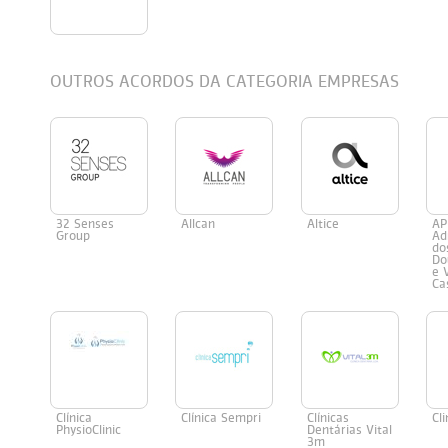
Persol
Ray-Ban
Persol
Polaroid Kids
OUTROS ACORDOS DA CATEGORIA EMPRESAS
Polaroid
Vogue Eyewear
Ray-Ban
Ray Ban Junior
Prada
Ray-ban
32 Senses
Allcan
Altice
AP
Vogue
Group
Ad
do
Do
e 
Ca
Clínica
Clínica Sempri
Clínicas
Cl
PhysioClinic
Dentárias Vital
3m