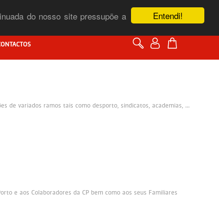
Entendi!
ntinuada do nosso site pressupõe a
CONTACTOS
s de variados ramos tais como desporto, sindicatos, academias, ...
 Porto e aos Colaboradores da CP bem como aos seus Familiares