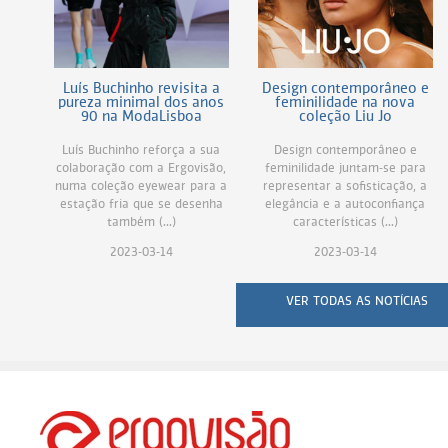
Luís Buchinho revisita a
Design contemporâneo e
pureza minimal dos anos
feminilidade na nova
90 na ModaLisboa
coleção Liu Jo
Luís Buchinho reforça a sua
Design contemporâneo e
colaboração com a Ergovisão,
feminilidade juntam-se para
numa coleção eyewear para a
representar a sofisticação, a
estação fria que se desenha
elegância e a autoconfiança
também (...)
características (...)
2023-03-14
2023-03-14
VER TODAS AS NOTÍCIAS