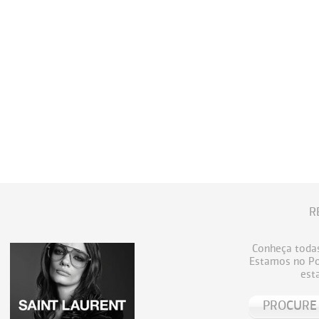
R
Conheça todas
Estamos no Por
est