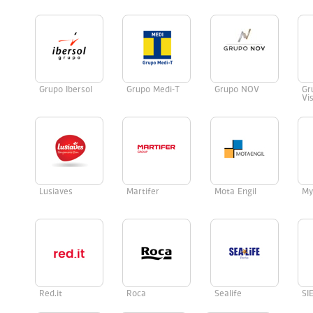
Grupo Ibersol
Grupo Medi-T
Grupo NOV
Gr
Vi
Lusiaves
Martifer
Mota Engil
My
Red.it
Roca
Sealife
SI