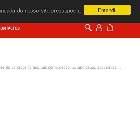
Entendi!
ntinuada do nosso site pressupõe a
CONTACTOS
s de variados ramos tais como desporto, sindicatos, academias, ...