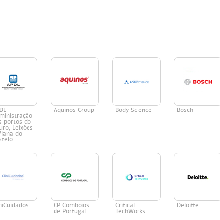
DL -
Aquinos Group
Body Science
Bosch
ministração
s portos do
uro, Leixões
Viana do
stelo
iniCuidados
CP Comboios
Critical
Deloitte
de Portugal
TechWorks