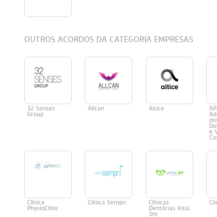
Persol
Ray-Ban
Persol
Polaroid Kids
OUTROS ACORDOS DA CATEGORIA EMPRESAS
Polaroid
Vogue Eyewear
Ray-Ban
Ray Ban Junior
Prada
Ray-ban
32 Senses
Allcan
Altice
AP
Vogue
Group
Ad
do
Do
e 
Ca
Clínica
Clínica Sempri
Clínicas
Cl
PhysioClinic
Dentárias Vital
3m