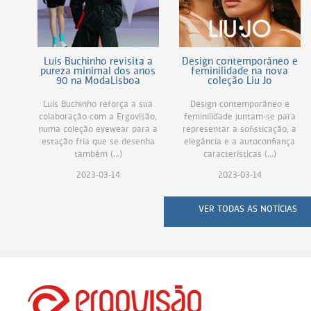
Luís Buchinho revisita a
Design contemporâneo e
pureza minimal dos anos
feminilidade na nova
90 na ModaLisboa
coleção Liu Jo
Luís Buchinho reforça a sua
Design contemporâneo e
colaboração com a Ergovisão,
feminilidade juntam-se para
numa coleção eyewear para a
representar a sofisticação, a
estação fria que se desenha
elegância e a autoconfiança
também (...)
características (...)
2023-03-14
2023-03-14
VER TODAS AS NOTÍCIAS