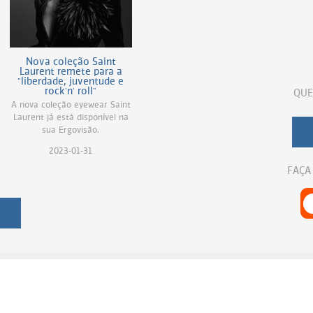
Nova coleção Saint
Laurent remete para a
"liberdade, juventude e
rock'n' roll"
QUE
A nova coleção eyewear Saint
Laurent já está disponível na
sua Ergovisão.
2023-01-31
FAÇA