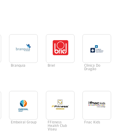
Branquia
Briel
Clínica Do
Dragão
Embeiral Group
FFitness
Fnac Kids
Health Club
Viseu