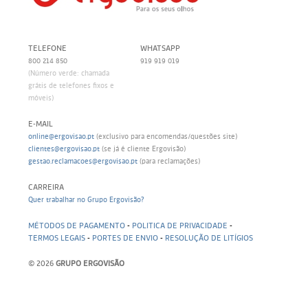
TELEFONE
WHATSAPP
800 214 850
919 919 019
(Número verde: chamada
grátis de telefones fixos e
móveis)
E-MAIL
online@ergovisao.pt
(exclusivo para encomendas/questões site)
clientes@ergovisao.pt
(se já é cliente Ergovisão)
gestao.reclamacoes@ergovisao.pt
(para reclamações)
CARREIRA
Quer trabalhar no Grupo Ergovisão?
MÉTODOS DE PAGAMENTO
-
POLITICA DE PRIVACIDADE
-
TERMOS LEGAIS
-
PORTES DE ENVIO
-
RESOLUÇÃO DE LITÍGIOS
© 2026
GRUPO ERGOVISÃO