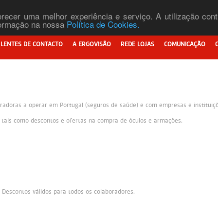
ferecer uma melhor experiência e serviço. A utilização co
nformação na nossa
Política de Cookies.
LENTES DE CONTACTO
A ERGOVISÃO
REDE LOJAS
COMUNICAÇÃO
adoras a operar em Portugal (seguros de saúde) e com empresas e instituiçõe
s tais como descontos e ofertas na compra de óculos e armações.
. Descontos válidos para todos os colaboradores.