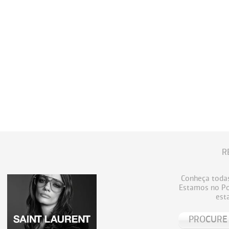
R
Conheça todas
Estamos no Por
est