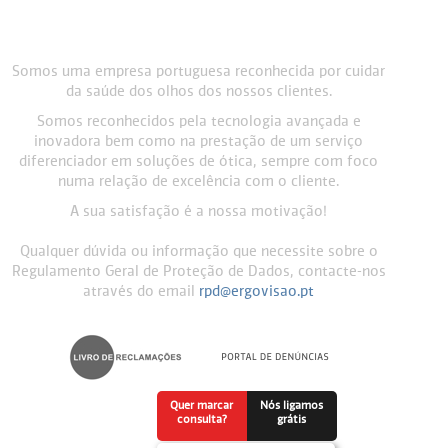
Somos uma empresa portuguesa reconhecida por cuidar
da saúde dos olhos dos nossos clientes.
Somos reconhecidos pela tecnologia avançada e
inovadora bem como na prestação de um serviço
diferenciador em soluções de ótica, sempre com foco
numa relação de excelência com o cliente.
A sua satisfação é a nossa motivação!
Qualquer dúvida ou informação que necessite sobre o
Regulamento Geral de Proteção de Dados, contacte-nos
através do email
rpd@ergovisao.pt
Quer marcar
Nós ligamos
consulta?
grátis