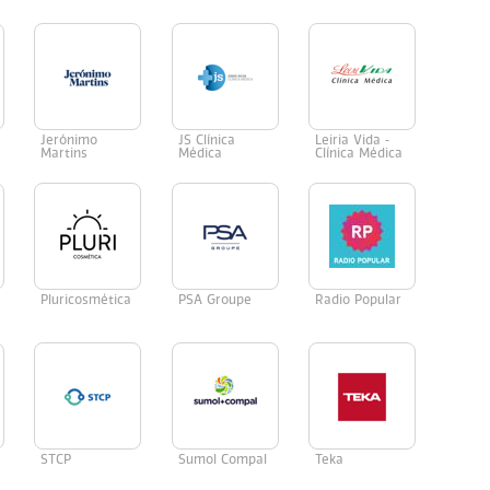
Jerónimo
JS Clínica
Leiria Vida -
Martins
Médica
Clínica Médica
Pluricosmética
PSA Groupe
Radio Popular
STCP
Sumol Compal
Teka