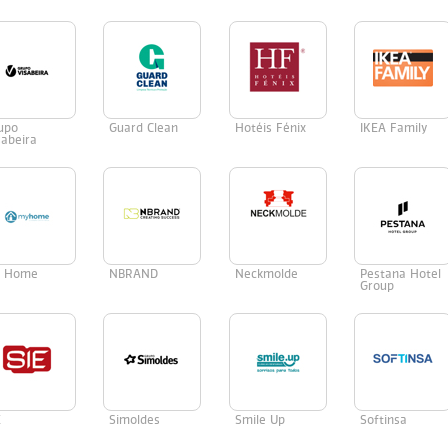
upo
Guard Clean
Hotéis Fénix
IKEA Family
sabeira
 Home
NBRAND
Neckmolde
Pestana Hotel
Group
E
Simoldes
Smile Up
Softinsa