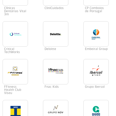
Clínicas
CliniCuidados
CP Comboios
Dentárias Vital
de Portugal
3m
Critical
Deloitte
Embeiral Group
TechWorks
FFitness
Fnac Kids
Grupo Ibersol
Health Club
Viseu