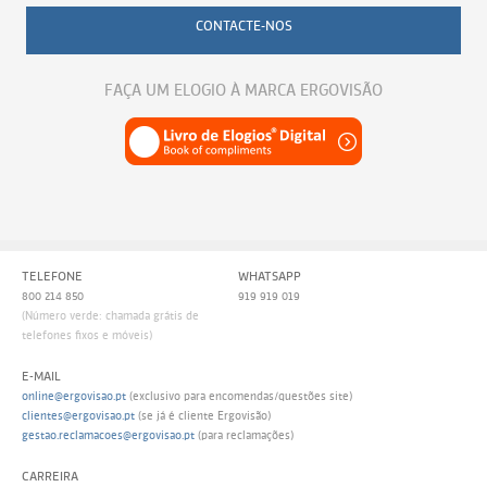
CONTACTE-NOS
FAÇA UM ELOGIO À MARCA ERGOVISÃO
TELEFONE
WHATSAPP
800 214 850
919 919 019
(Número verde: chamada grátis de
telefones fixos e móveis)
E-MAIL
online@ergovisao.pt
(exclusivo para encomendas/questões site)
clientes@ergovisao.pt
(se já é cliente Ergovisão)
gestao.reclamacoes@ergovisao.pt
(para reclamações)
CARREIRA