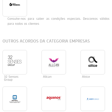
Persol
Ray-Ban
Persol
Polaroid Kids
Consulte-nos para saber as condições especiais. Descontos válidos
Polaroid
Vogue Eyewear
Ray-Ban
Ray Ban Junior
para todos os clientes
Prada
OUTROS ACORDOS DA CATEGORIA EMPRESAS
Ray-ban
Vogue
32 Senses
Allcan
Altice
Group