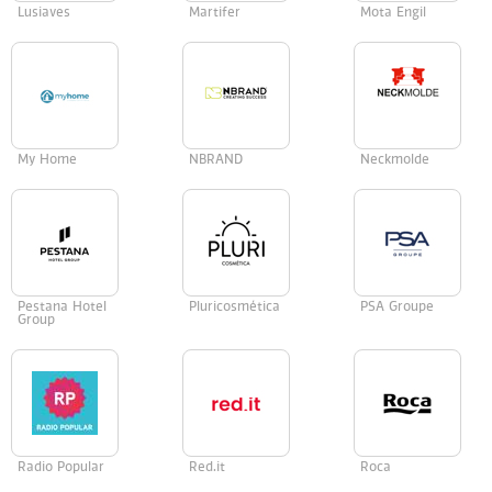
Lusiaves
Martifer
Mota Engil
My Home
NBRAND
Neckmolde
Pestana Hotel
Pluricosmética
PSA Groupe
Group
Radio Popular
Red.it
Roca