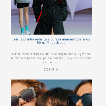
Luís Buchinho revisita a pureza minimal dos anos
90 na ModaLisboa
Luís Buchinho reforça a sua colaboração com a Ergovisão,
numa coleção eyewear para a estação fria que se desenha
também (...)
2023-03-14