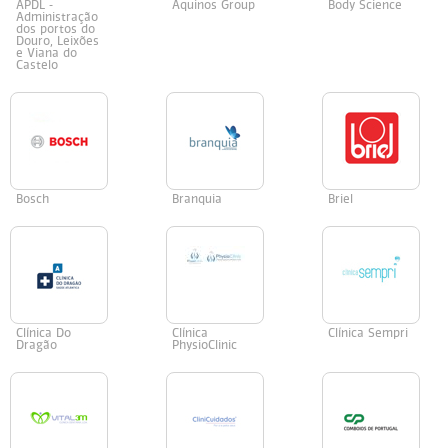
APDL -
Aquinos Group
Body Science
Administração
dos portos do
Douro, Leixões
e Viana do
Castelo
Bosch
Branquia
Briel
Clínica Do
Clínica
Clínica Sempri
Dragão
PhysioClinic