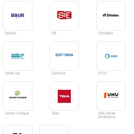
Sealife
SIE
Simoldes
Smile Up
Softinsa
STCP
Sumol Compal
Teka
UNU Rede
Imobiliária