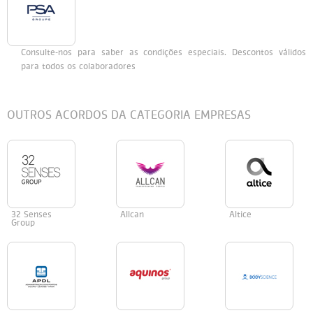
Persol
Ray-Ban
Persol
Polaroid Kids
Consulte-nos para saber as condições especiais. Descontos válidos
Polaroid
Vogue Eyewear
Ray-Ban
Ray Ban Junior
para todos os colaboradores
Prada
OUTROS ACORDOS DA CATEGORIA EMPRESAS
Ray-ban
Vogue
32 Senses
Allcan
Altice
Group