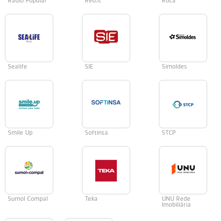
Radio Popular
Red.it
Roca
Sealife
SIE
Simoldes
Smile Up
Softinsa
STCP
Sumol Compal
Teka
UNU Rede
Imobiliária