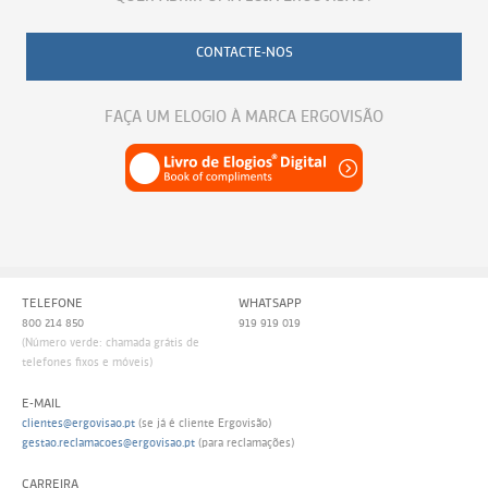
CONTACTE-NOS
FAÇA UM ELOGIO À MARCA ERGOVISÃO
TELEFONE
WHATSAPP
800 214 850
919 919 019
(Número verde: chamada grátis de
telefones fixos e móveis)
E-MAIL
clientes@ergovisao.pt
(se já é cliente Ergovisão)
gestao.reclamacoes@ergovisao.pt
(para reclamações)
CARREIRA