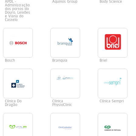
APDL -
Aquinos Group
Body Science
Administração
dos portos do
Douro, Leixões
e Viana do
Castelo
Bosch
Branquia
Briel
Clínica Do
Clínica
Clínica Sempri
Dragão
PhysioClinic