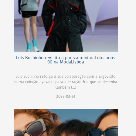
Luís Buchinho revisita a pureza minimal dos anos
90 na ModaLisboa
Luís Buchinho reforça a sua colaboração com a Ergovisão,
numa coleção eyewear para a estação fria que se desenha
também (...)
2023-03-14