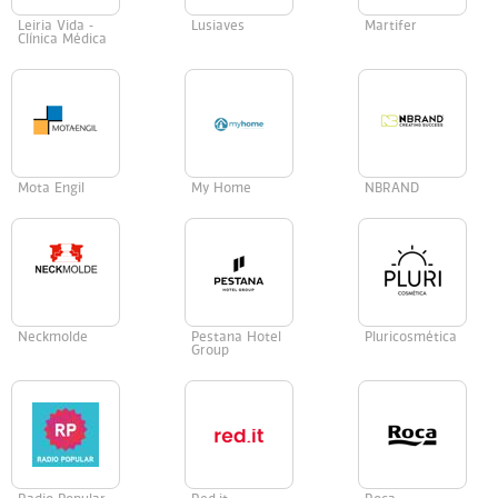
Leiria Vida -
Lusiaves
Martifer
Clínica Médica
Mota Engil
My Home
NBRAND
Neckmolde
Pestana Hotel
Pluricosmética
Group