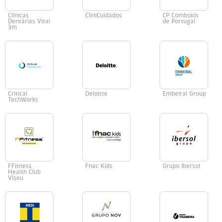
Clínicas
CliniCuidados
CP Comboios
Dentárias Vital
de Portugal
3m
Critical
Deloitte
Embeiral Group
TechWorks
FFitness
Fnac Kids
Grupo Ibersol
Health Club
Viseu