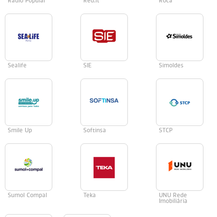
Radio Popular
Red.it
Roca
Sealife
SIE
Simoldes
Smile Up
Softinsa
STCP
Sumol Compal
Teka
UNU Rede
Imobiliária