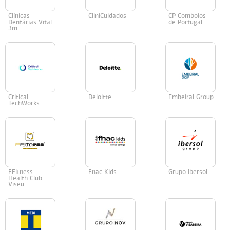
Clínicas
CliniCuidados
CP Comboios
Dentárias Vital
de Portugal
3m
Critical
Deloitte
Embeiral Group
TechWorks
FFitness
Fnac Kids
Grupo Ibersol
Health Club
Viseu