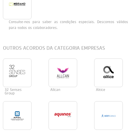
Persol
Ray-Ban
Persol
Polaroid Kids
Consulte-nos para saber as condições especiais. Descontos válidos
Polaroid
Vogue Eyewear
Ray-Ban
Ray Ban Junior
para todos os colaboradores.
Prada
OUTROS ACORDOS DA CATEGORIA EMPRESAS
Ray-ban
Vogue
32 Senses
Allcan
Altice
Group