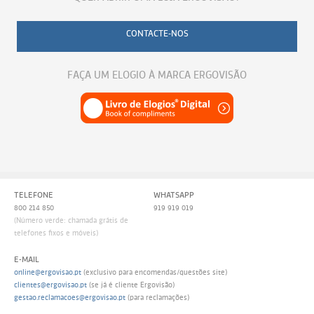
CONTACTE-NOS
FAÇA UM ELOGIO À MARCA ERGOVISÃO
TELEFONE
WHATSAPP
800 214 850
919 919 019
(Número verde: chamada grátis de
telefones fixos e móveis)
E-MAIL
online@ergovisao.pt
(exclusivo para encomendas/questões site)
clientes@ergovisao.pt
(se já é cliente Ergovisão)
gestao.reclamacoes@ergovisao.pt
(para reclamações)