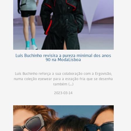
Luís Buchinho revisita a pureza minimal dos anos
90 na ModaLisboa
Luís Buchinho reforça a sua colaboração com a Ergovisão,
numa coleção eyewear para a estação fria que se desenha
também (...)
2023-03-14