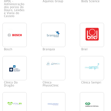
APDL -
Aquinos Group
Body Science
Administração
dos portos do
Douro, Leixões
e Viana do
Castelo
Bosch
Branquia
Briel
Clínica Do
Clínica
Clínica Sempri
Dragão
PhysioClinic